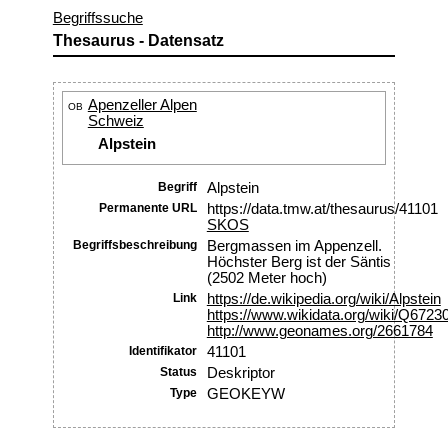
Begriffssuche
Thesaurus - Datensatz
Apenzeller Alpen
OB
Schweiz
Alpstein
Begriff
Alpstein
Permanente URL
https://data.tmw.at/thesaurus/41101
SKOS
Begriffsbeschreibung
Bergmassen im Appenzell.
Höchster Berg ist der Säntis
(2502 Meter hoch)
Link
https://de.wikipedia.org/wiki/Alpstein
https://www.wikidata.org/wiki/Q6723
http://www.geonames.org/2661784
Identifikator
41101
Status
Deskriptor
Type
GEOKEYW