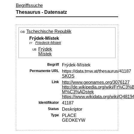
Begriffssuche
Thesaurus - Datensatz
Tschechische Republik
OB
Frýdek-Místek
Friedeck-Mistek
ET
Frýdek
UB
Místek
Begriff
Frýdek-Místek
Permanente URL
https://data.tmw.at/thesaurus/41187
SKOS
Link
http://www.geonames.org/3076127
http://de.wikipedia.org/wiki/Fr%C3
M%C3%ADstek
https://www.wikidata.org/wiki/Q4819
Identifikator
41187
Status
Deskriptor
Type
PLACE
GEOKEYW