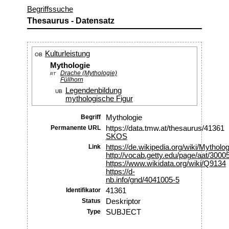
Begriffssuche
Thesaurus - Datensatz
Kulturleistung
OB
Mythologie
Drache (Mythologie)
RT
Füllhorn
Legendenbildung
UB
mythologische Figur
Begriff
Mythologie
Permanente URL
https://data.tmw.at/thesaurus/41361
SKOS
Link
https://de.wikipedia.org/wiki/Mytholog
http://vocab.getty.edu/page/aat/300
https://www.wikidata.org/wiki/Q9134
https://d-
nb.info/gnd/4041005-5
Identifikator
41361
Status
Deskriptor
Type
SUBJECT