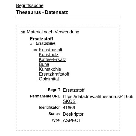
Begriffssuche
Thesaurus - Datensatz
Material nach Verwendung
OB
Ersatzstoff
Ersatzmittel
BF
Kunstbasalt
UB
Kunstholz
Kaffee-Ersatz
Buna
Kunstkohle
Ersatzkraftstoff
Goldimitat
Begriff
Ersatzstoff
Permanente URL
https://data.tmw.at/thesaurus/41666
SKOS
Identifikator
41666
Status
Deskriptor
Type
ASPECT