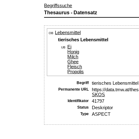
Begriffssuche
Thesaurus - Datensatz
Lebensmittel
OB
tierisches Lebensmittel
Ei
UB
Honig
Milch
Ghee
Fleisch
Propolis
Begriff
tierisches Lebensmittel
Permanente URL
https://data.tmw.at/th
SKOS
Identifikator
41797
Status
Deskriptor
Type
ASPECT