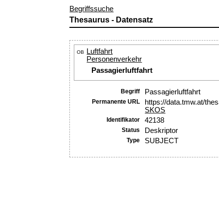
Begriffssuche
Thesaurus - Datensatz
Luftfahrt
OB
Personenverkehr
Passagierluftfahrt
Begriff
Passagierluftfahrt
Permanente URL
https://data.tmw.at/th
SKOS
Identifikator
42138
Status
Deskriptor
Type
SUBJECT