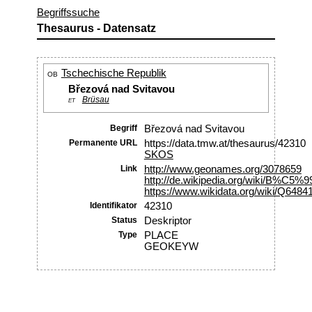
Begriffssuche
Thesaurus - Datensatz
Tschechische Republik
OB
Březová nad Svitavou
Brüsau
ET
Begriff
Březová nad Svitavou
Permanente URL
https://data.tmw.at/thesaurus/42310
SKOS
Link
http://www.geonames.org/3078659
http://de.wikipedia.org/wiki/B%C
https://www.wikidata.org/wiki/Q6484
Identifikator
42310
Status
Deskriptor
Type
PLACE
GEOKEYW