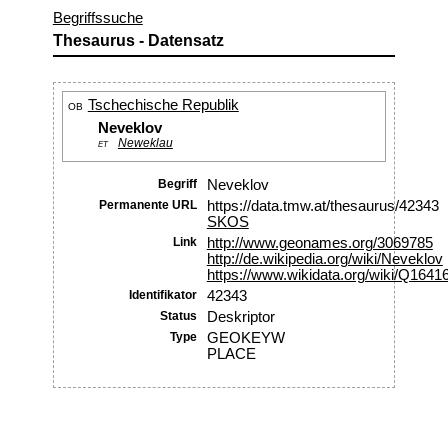
Begriffssuche
Thesaurus - Datensatz
Tschechische Republik
OB
Neveklov
Neweklau
ET
Begriff
Neveklov
Permanente URL
https://data.tmw.at/thesaurus/42343
SKOS
Link
http://www.geonames.org/3069785
http://de.wikipedia.org/wiki/Neveklov
https://www.wikidata.org/wiki/Q1641
Identifikator
42343
Status
Deskriptor
Type
GEOKEYW
PLACE