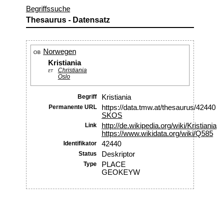
Begriffssuche
Thesaurus - Datensatz
Norwegen
OB
Kristiania
Christiania
ET
Oslo
Begriff
Kristiania
Permanente URL
https://data.tmw.at/thesaurus/42440
SKOS
Link
http://de.wikipedia.org/wiki/Kristiania
https://www.wikidata.org/wiki/Q585
Identifikator
42440
Status
Deskriptor
Type
PLACE
GEOKEYW