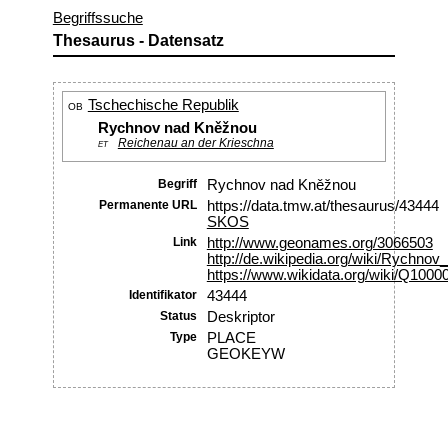
Begriffssuche
Thesaurus - Datensatz
Tschechische Republik
OB
Rychnov nad Kněžnou
Reichenau an der Krieschna
ET
Begriff
Rychnov nad Kněžnou
Permanente URL
https://data.tmw.at/thesaurus/43444
SKOS
Link
http://www.geonames.org/3066503
http://de.wikipedia.org/wiki/Ry
https://www.wikidata.org/wiki/Q1000
Identifikator
43444
Status
Deskriptor
Type
PLACE
GEOKEYW