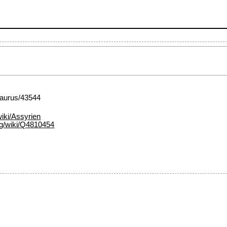
esaurus/43544
wiki/Assyrien
rg/wiki/Q4810454