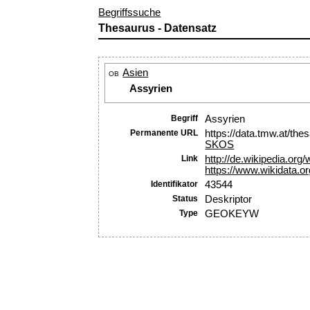
Begriffssuche
Thesaurus - Datensatz
Asien
OB
Assyrien
Begriff
Assyrien
Permanente URL
https://data.tmw.at/th
SKOS
Link
http://de.wikipedia.org/
https://www.wikidata.o
Identifikator
43544
Status
Deskriptor
Type
GEOKEYW