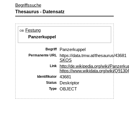
Begriffssuche
Thesaurus - Datensatz
Festung
OB
Panzerkuppel
Begriff
Panzerkuppel
Permanente URL
https://data.tmw.at/thesaurus/43681
SKOS
Link
http://de.wikipedia.org/wiki/Panzerku
https://www.wikidata.org/wiki/Q9130
Identifikator
43681
Status
Deskriptor
Type
OBJECT