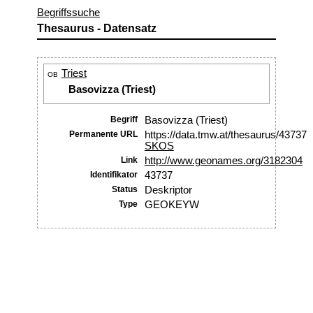
Begriffssuche
Thesaurus - Datensatz
Triest
OB
Basovizza (Triest)
Begriff
Basovizza (Triest)
Permanente URL
https://data.tmw.at/thesaurus/43737
SKOS
Link
http://www.geonames.org/3182304
Identifikator
43737
Status
Deskriptor
Type
GEOKEYW