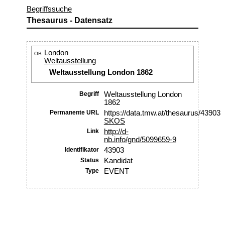
Begriffssuche
Thesaurus - Datensatz
London
OB
Weltausstellung
Weltausstellung London 1862
Begriff
Weltausstellung London
1862
Permanente URL
https://data.tmw.at/thesaurus/43903
SKOS
Link
http://d-
nb.info/gnd/5099659-9
Identifikator
43903
Status
Kandidat
Type
EVENT