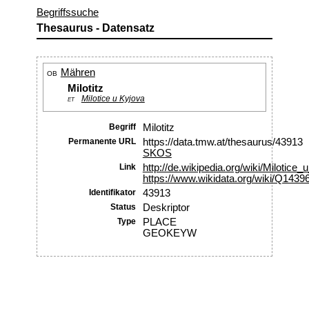
Begriffssuche
Thesaurus - Datensatz
Mähren
OB
Milotitz
Milotice u Kyjova
ET
Begriff
Milotitz
Permanente URL
https://data.tmw.at/thesaurus/43913
SKOS
Link
http://de.wikipedia.org/wiki/Milotice
https://www.wikidata.org/wiki/Q1439
Identifikator
43913
Status
Deskriptor
Type
PLACE
GEOKEYW