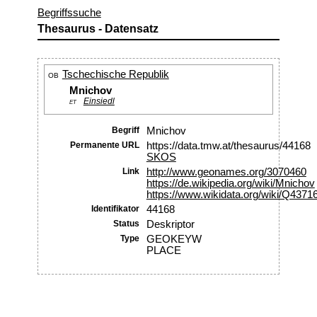
Begriffssuche
Thesaurus - Datensatz
Tschechische Republik
OB
Mnichov
Einsiedl
ET
Begriff
Mnichov
Permanente URL
https://data.tmw.at/thesaurus/44168
SKOS
Link
http://www.geonames.org/3070460
https://de.wikipedia.org/wiki/Mnichov
https://www.wikidata.org/wiki/Q4371
Identifikator
44168
Status
Deskriptor
Type
GEOKEYW
PLACE