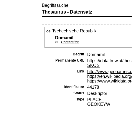
Begriffssuche
Thesaurus - Datensatz
Tschechische Republik
OB
Domamil
Domamühl
ET
Begriff
Domamil
Permanente URL
https://data.tmw.at/th
SKOS
Link
http://www.geonames.
https://en.wikipedia.or
https://www.wikidata.o
Identifikator
44178
Status
Deskriptor
Type
PLACE
GEOKEYW