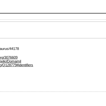
esaurus/44178
org/3076609
g/wiki/Domamil
rg/Q128779#identifiers