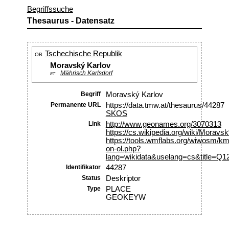
Begriffssuche
Thesaurus - Datensatz
Tschechische Republik
OB
Moravský Karlov
Mährisch Karlsdorf
ET
Begriff
Moravský Karlov
Permanente URL
https://data.tmw.at/thesaurus/44287
SKOS
Link
http://www.geonames.org/3070313
https://cs.wikipedia.org/wiki/Mor
https://tools.wmflabs.org/wiwosm/km
on-ol.php?
lang=wikidata&uselang=cs&title=Q1
Identifikator
44287
Status
Deskriptor
Type
PLACE
GEOKEYW