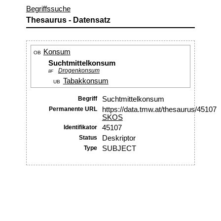
Begriffssuche
Thesaurus - Datensatz
Konsum
OB
Suchtmittelkonsum
Drogenkonsum
BF
Tabakkonsum
UB
Begriff
Suchtmittelkonsum
Permanente URL
https://data.tmw.at/thesaurus/45107
SKOS
Identifikator
45107
Status
Deskriptor
Type
SUBJECT