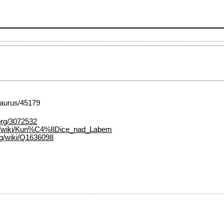
esaurus/45179
org/3072532
.org/wiki/Kun%C4%8Dice_nad_Labem
rg/wiki/Q1636098