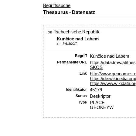
Begriffssuche
Thesaurus - Datensatz
Tschechische Republik
OB
Kunčice nad Labem
Pelsdorf
ET
Begriff
Kunčice nad Labem
Permanente URL
https://data.tmw.at/th
SKOS
Link
http://www.geonames.
https://de.wikipedia
https://www.wikidata.o
Identifikator
45179
Status
Deskriptor
Type
PLACE
GEOKEYW