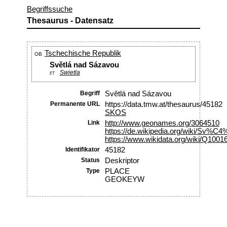
Begriffssuche
Thesaurus - Datensatz
Tschechische Republik
OB
Světlá nad Sázavou
Swietla
ET
Begriff
Světlá nad Sázavou
Permanente URL
https://data.tmw.at/thesaurus/45182
SKOS
Link
http://www.geonames.org/3064510
https://de.wikipedia.org/wiki/S
https://www.wikidata.org/wiki/Q1001
Identifikator
45182
Status
Deskriptor
Type
PLACE
GEOKEYW