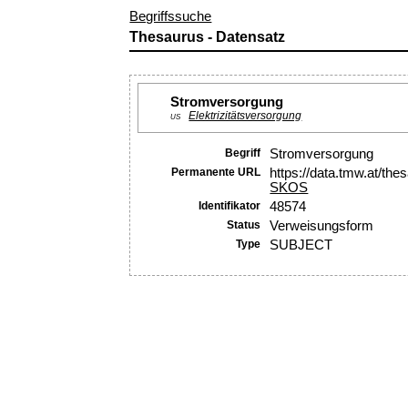
Begriffssuche
Thesaurus - Datensatz
Stromversorgung
Elektrizitätsversorgung
US
Begriff
Stromversorgung
Permanente URL
https://data.tmw.at/th
SKOS
Identifikator
48574
Status
Verweisungsform
Type
SUBJECT