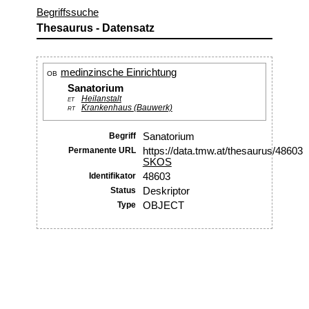
Begriffssuche
Thesaurus - Datensatz
medinzinsche Einrichtung
OB
Sanatorium
Heilanstalt
ET
Krankenhaus (Bauwerk)
RT
Begriff
Sanatorium
Permanente URL
https://data.tmw.at/thesaurus/48603
SKOS
Identifikator
48603
Status
Deskriptor
Type
OBJECT