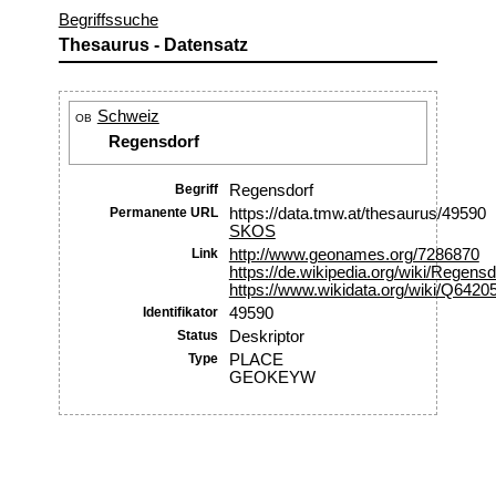
Begriffssuche
Thesaurus - Datensatz
Schweiz
OB
Regensdorf
Begriff
Regensdorf
Permanente URL
https://data.tmw.at/thesaurus/49590
SKOS
Link
http://www.geonames.org/7286870
https://de.wikipedia.org/wiki/Regensd
https://www.wikidata.org/wiki/Q6420
Identifikator
49590
Status
Deskriptor
Type
PLACE
GEOKEYW