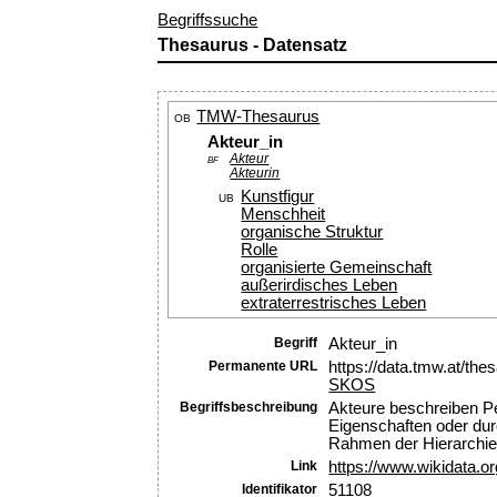
Begriffssuche
Thesaurus - Datensatz
TMW-Thesaurus
OB
Akteur_in
Akteur
BF
Akteurin
Kunstfigur
UB
Menschheit
organische Struktur
Rolle
organisierte Gemeinschaft
außerirdisches Leben
extraterrestrisches Leben
Begriff
Akteur_in
Permanente URL
https://data.tmw.at/th
SKOS
Begriffsbeschreibung
Akteure beschreiben Pe
Eigenschaften oder durc
Rahmen der Hierarchie
Link
https://www.wikidata.o
Identifikator
51108