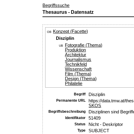
Begriffssuche
Thesaurus - Datensatz
Konzept (Facette)
OB
Disziplin
Fotografie (Thema)
UB
Produktion
Architektur
Journalismus
Technikfeld
Wissenschaft
Film (Thema)
Design (Thema)
Philatelie
Begriff
Disziplin
Permanente URL
https://data.tmw.at/th
SKOS
Begriffsbeschreibung
Disziplinen sind Begri
Identifikator
51409
Status
Nicht - Deskriptor
Type
SUBJECT