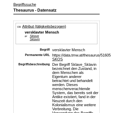
Begriffssuche
Thesaurus - Datensatz
Attribut (tätigkeitsbezogen)
OB
versklavter Mensch
Sklave
BF
Sklavin
Begriff
versklavter Mensch
Permanente URL
https://data.tmw.at/thesaurus/51605
SKOS
Begriffsbeschreibung
Der Begriff Sklave_Sklavin
bezeichnet den Zustand, in
dem Menschen als
Eigentum anderer
betrachtet und behandelt
werden. Dieses
menschenverachtende
System, das bereits seit der
Antike existiert, fand in der
Neuzeit durch den
Kolonialismus eine weitere
Verbreitung. Die