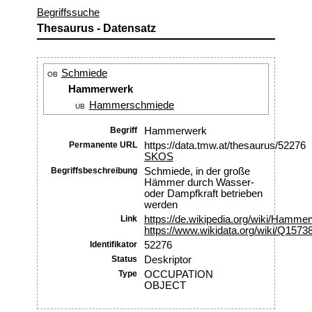
Begriffssuche
Thesaurus - Datensatz
Schmiede
OB
Hammerwerk
Hammerschmiede
UB
Begriff
Hammerwerk
Permanente URL
https://data.tmw.at/thesaurus/52276
SKOS
Begriffsbeschreibung
Schmiede, in der große
Hämmer durch Wasser-
oder Dampfkraft betrieben
werden
Link
https://de.wikipedia.org/wiki/Hamme
https://www.wikidata.org/wiki/Q1573
Identifikator
52276
Status
Deskriptor
Type
OCCUPATION
OBJECT