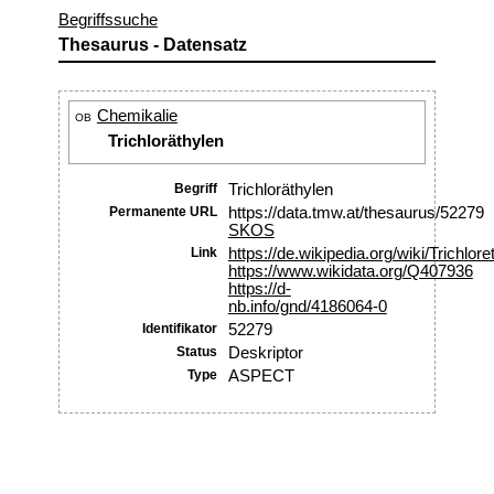
Begriffssuche
Thesaurus - Datensatz
Chemikalie
OB
Trichloräthylen
Begriff
Trichloräthylen
Permanente URL
https://data.tmw.at/thesaurus/52279
SKOS
Link
https://de.wikipedia.org/wiki/Trichlor
https://www.wikidata.org/Q407936
https://d-
nb.info/gnd/4186064-0
Identifikator
52279
Status
Deskriptor
Type
ASPECT