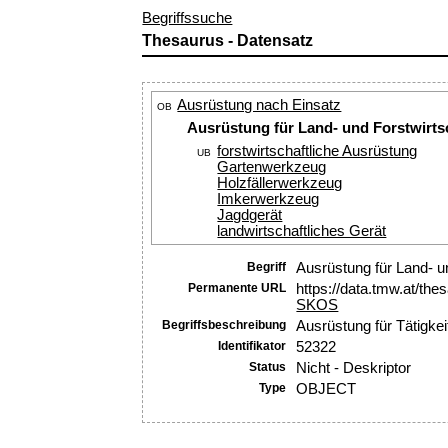
Begriffssuche
Thesaurus - Datensatz
Ausrüstung nach Einsatz
OB
Ausrüstung für Land- und Forstwirts
forstwirtschaftliche Ausrüstung
UB
Gartenwerkzeug
Holzfällerwerkzeug
Imkerwerkzeug
Jagdgerät
landwirtschaftliches Gerät
Begriff
Ausrüstung für Land- u
Permanente URL
https://data.tmw.at/th
SKOS
Begriffsbeschreibung
Ausrüstung für Tätigke
Identifikator
52322
Status
Nicht - Deskriptor
Type
OBJECT