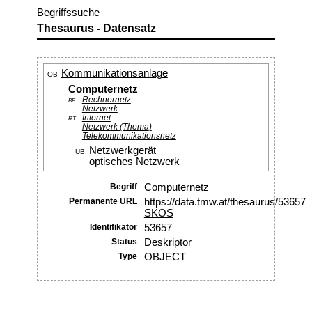
Begriffssuche
Thesaurus - Datensatz
Kommunikationsanlage
OB
Computernetz
Rechnernetz
BF
Netzwerk
Internet
RT
Netzwerk (Thema)
Telekommunikationsnetz
Netzwerkgerät
UB
optisches Netzwerk
Begriff
Computernetz
Permanente URL
https://data.tmw.at/thesaurus/53657
SKOS
Identifikator
53657
Status
Deskriptor
Type
OBJECT