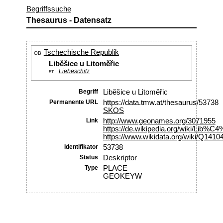
Begriffssuche
Thesaurus - Datensatz
Tschechische Republik
OB
Liběšice u Litoměřic
Liebeschitz
ET
Begriff
Liběšice u Litoměřic
Permanente URL
https://data.tmw.at/thesaurus/53738
SKOS
Link
http://www.geonames.org/3071955
https://de.wikipedia.org/wiki/L
https://www.wikidata.org/wiki/Q1410
Identifikator
53738
Status
Deskriptor
Type
PLACE
GEOKEYW