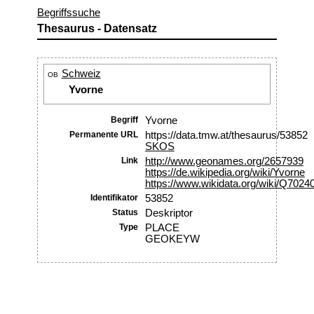
Begriffssuche
Thesaurus - Datensatz
Schweiz
OB
Yvorne
Begriff
Yvorne
Permanente URL
https://data.tmw.at/thesaurus/53852
SKOS
Link
http://www.geonames.org/2657939
https://de.wikipedia.org/wiki/Yvorne
https://www.wikidata.org/wiki/Q7024
Identifikator
53852
Status
Deskriptor
Type
PLACE
GEOKEYW