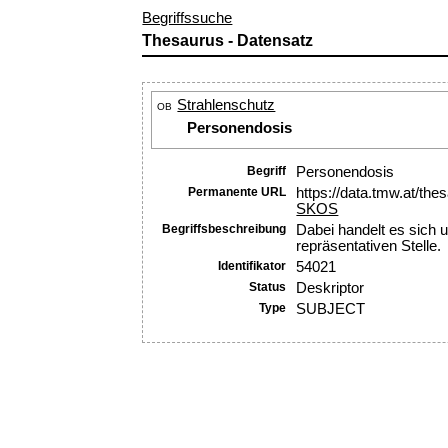
Begriffssuche
Thesaurus - Datensatz
Strahlenschutz
OB
Personendosis
Begriff
Personendosis
Permanente URL
https://data.tmw.at/th
SKOS
Begriffsbeschreibung
Dabei handelt es sich u
repräsentativen Stelle.
Identifikator
54021
Status
Deskriptor
Type
SUBJECT