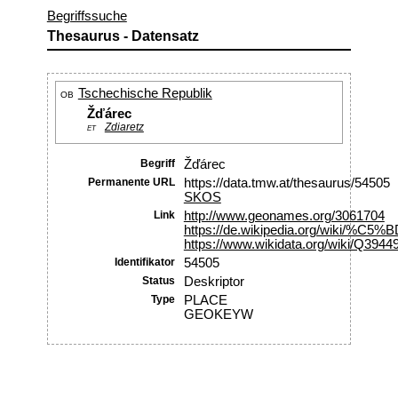
Begriffssuche
Thesaurus - Datensatz
Tschechische Republik
OB
Žďárec
Zdiaretz
ET
Begriff
Žďárec
Permanente URL
https://data.tmw.at/thesaurus/54505
SKOS
Link
http://www.geonames.org/3061704
https://de.wikipedia.org/wiki/%
https://www.wikidata.org/wiki/Q3944
Identifikator
54505
Status
Deskriptor
Type
PLACE
GEOKEYW