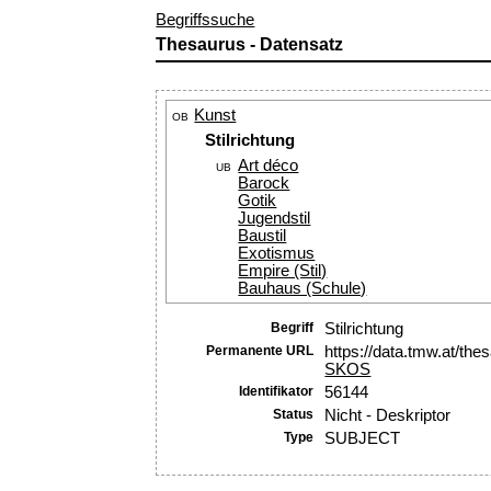
Begriffssuche
Thesaurus - Datensatz
Kunst
OB
Stilrichtung
Art déco
UB
Barock
Gotik
Jugendstil
Baustil
Exotismus
Empire (Stil)
Bauhaus (Schule)
Begriff
Stilrichtung
Permanente URL
https://data.tmw.at/th
SKOS
Identifikator
56144
Status
Nicht - Deskriptor
Type
SUBJECT