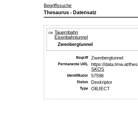
Begriffssuche
Thesaurus - Datensatz
Tauernbahn
OB
Eisenbahntunnel
Zwenbergtunnel
Begriff
Zwenbergtunnel
Permanente URL
https://data.tmw.at/th
SKOS
Identifikator
57598
Status
Deskriptor
Type
OBJECT