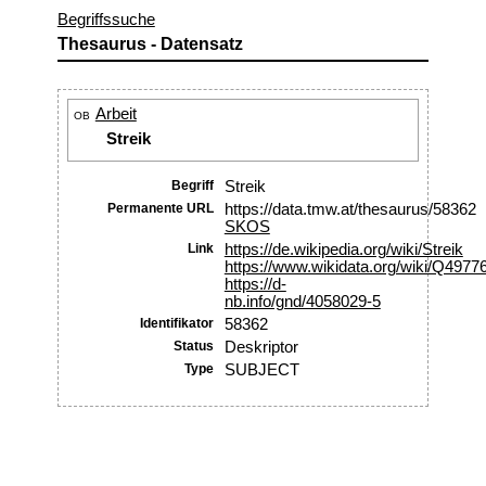
Begriffssuche
Thesaurus - Datensatz
Arbeit
OB
Streik
Begriff
Streik
Permanente URL
https://data.tmw.at/thesaurus/58362
SKOS
Link
https://de.wikipedia.org/wiki/Streik
https://www.wikidata.org/wiki/Q4977
https://d-
nb.info/gnd/4058029-5
Identifikator
58362
Status
Deskriptor
Type
SUBJECT