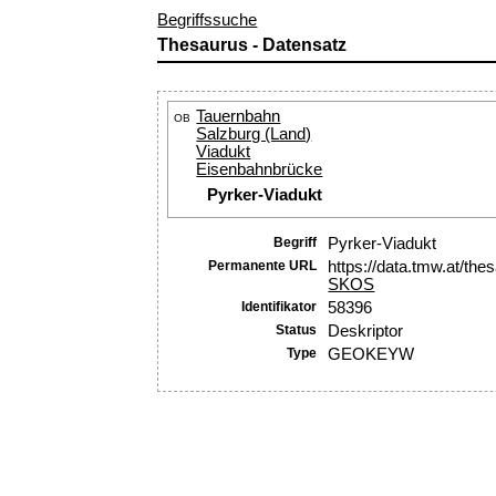
Begriffssuche
Thesaurus - Datensatz
Tauernbahn
OB
Salzburg (Land)
Viadukt
Eisenbahnbrücke
Pyrker-Viadukt
Begriff
Pyrker-Viadukt
Permanente URL
https://data.tmw.at/th
SKOS
Identifikator
58396
Status
Deskriptor
Type
GEOKEYW