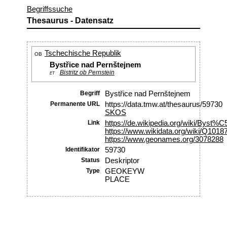
Begriffssuche
Thesaurus - Datensatz
Tschechische Republik
OB
Bystřice nad Pernštejnem
Bistritz ob Pernstein
ET
Begriff
Bystřice nad Pernštejnem
Permanente URL
https://data.tmw.at/thesaurus/59730
SKOS
Link
https://de.wikipedia.org/wiki/By
https://www.wikidata.org/wiki/Q1018
https://www.geonames.org/3078288
Identifikator
59730
Status
Deskriptor
Type
GEOKEYW
PLACE