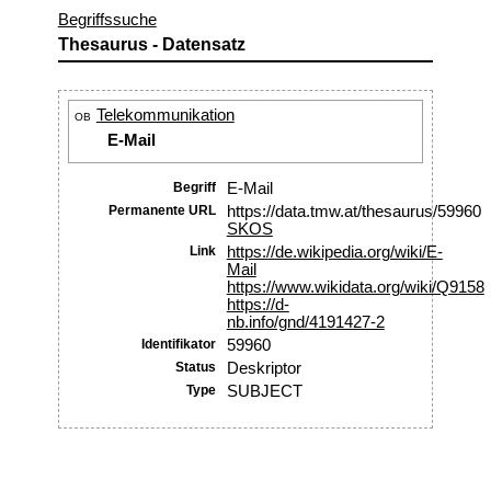
Begriffssuche
Thesaurus - Datensatz
Telekommunikation
OB
E-Mail
Begriff
E-Mail
Permanente URL
https://data.tmw.at/thesaurus/59960
SKOS
Link
https://de.wikipedia.org/wiki/E-
Mail
https://www.wikidata.org/wiki/Q9158
https://d-
nb.info/gnd/4191427-2
Identifikator
59960
Status
Deskriptor
Type
SUBJECT