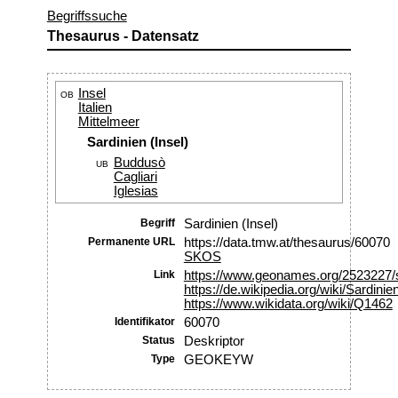
Begriffssuche
Thesaurus - Datensatz
Insel
OB
Italien
Mittelmeer
Sardinien (Insel)
Buddusò
UB
Cagliari
Iglesias
Begriff
Sardinien (Insel)
Permanente URL
https://data.tmw.at/thesaurus/60070
SKOS
Link
https://www.geonames.org/2523227/s
https://de.wikipedia.org/wiki/Sardinie
https://www.wikidata.org/wiki/Q1462
Identifikator
60070
Status
Deskriptor
Type
GEOKEYW