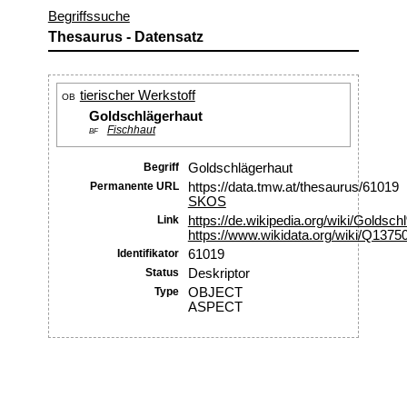
Begriffssuche
Thesaurus - Datensatz
tierischer Werkstoff
OB
Goldschlägerhaut
Fischhaut
BF
Begriff
Goldschlägerhaut
Permanente URL
https://data.tmw.at/thesaurus/61019
SKOS
Link
https://de.wikipedia.org/wiki/Gold
https://www.wikidata.org/wiki/Q1375
Identifikator
61019
Status
Deskriptor
Type
OBJECT
ASPECT