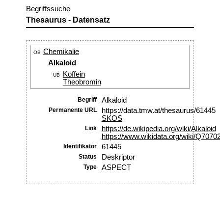
Begriffssuche
Thesaurus - Datensatz
Chemikalie
OB
Alkaloid
Koffein
UB
Theobromin
Begriff
Alkaloid
Permanente URL
https://data.tmw.at/thesaurus/61445
SKOS
Link
https://de.wikipedia.org/wiki/Alkaloid
https://www.wikidata.org/wiki/Q7070
Identifikator
61445
Status
Deskriptor
Type
ASPECT