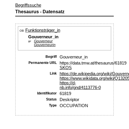
Begriffssuche
Thesaurus - Datensatz
Funktionsträger_in
OB
Gouverneur_in
Gouverneur
BF
Gouverneurin
Begriff
Gouverneur_in
Permanente URL
https://data.tmw.at/thesaurus/61819
SKOS
Link
https://de.wikipedia.org/wiki/Gouvern
https://www.wikidata.org/wiki/Q1320
https://d-
nb.info/gnd/4113776-0
Identifikator
61819
Status
Deskriptor
Type
OCCUPATION