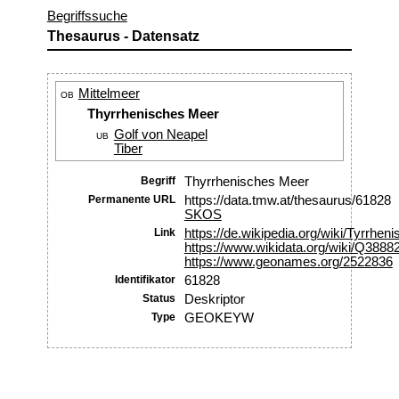
Begriffssuche
Thesaurus - Datensatz
Mittelmeer
OB
Thyrrhenisches Meer
Golf von Neapel
UB
Tiber
Begriff
Thyrrhenisches Meer
Permanente URL
https://data.tmw.at/thesaurus/61828
SKOS
Link
https://de.wikipedia.org/wiki/Tyrrhe
https://www.wikidata.org/wiki/Q3888
https://www.geonames.org/2522836
Identifikator
61828
Status
Deskriptor
Type
GEOKEYW