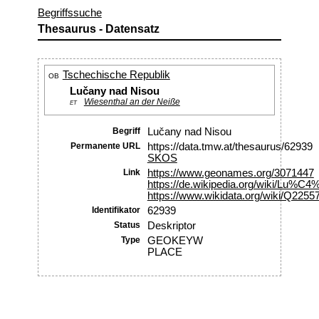
Begriffssuche
Thesaurus - Datensatz
Tschechische Republik
OB
Lučany nad Nisou
Wiesenthal an der Neiße
ET
Begriff
Lučany nad Nisou
Permanente URL
https://data.tmw.at/thesaurus/62939
SKOS
Link
https://www.geonames.org/3071447
https://de.wikipedia.org/wiki/Lu%
https://www.wikidata.org/wiki/Q2255
Identifikator
62939
Status
Deskriptor
Type
GEOKEYW
PLACE