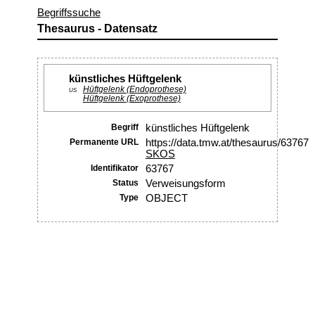
Begriffssuche
Thesaurus - Datensatz
künstliches Hüftgelenk
Hüftgelenk (Endoprothese)
US
Hüftgelenk (Exoprothese)
Begriff
künstliches Hüftgelenk
Permanente URL
https://data.tmw.at/thesaurus/63767
SKOS
Identifikator
63767
Status
Verweisungsform
Type
OBJECT