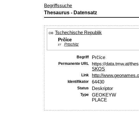
Begriffssuche
Thesaurus - Datensatz
Tschechische Republik
OB
Prčíce
Prtschitz
ET
Begriff
Prčíce
Permanente URL
https://data.tmw.at/th
SKOS
Link
http://www.geonames.
Identifikator
64430
Status
Deskriptor
Type
GEOKEYW
PLACE