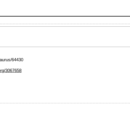
esaurus/64430
org/3067658