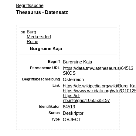
Begriffssuche
Thesaurus - Datensatz
Burg
OB
Merkersdorf
Ruine
Burgruine Kaja
Begriff
Burgruine Kaja
Permanente URL
https://data.tmw.at/thesaurus/64513
SKOS
Begriffsbeschreibung
Österreich
Link
https://de.wikipedia.org/wiki/Burg_Ka
https://www.wikidata.org/wiki/Q1012
https://d-
nb.info/gnd/1050535197
Identifikator
64513
Status
Deskriptor
Type
OBJECT